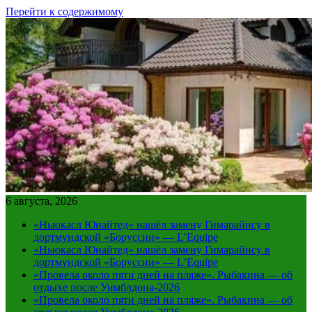
Перейти к содержимому
6 августа, 2026
«Ньюкасл Юнайтед» нашёл замену Гимарайнсу в
дортмундской «Боруссии» — L’Equipe
«Ньюкасл Юнайтед» нашёл замену Гимарайнсу в
дортмундской «Боруссии» — L’Equipe
«Провела около пяти дней на пляже». Рыбакина — об
отдыхе после Уимблдона-2026
«Провела около пяти дней на пляже». Рыбакина — об