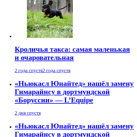
Кроличья такса: самая маленькая
и очаровательная
2 года спустя
2 года спустя
«Ньюкасл Юнайтед» нашёл замену
Гимарайнсу в дортмундской
«Боруссии» — L’Equipe
2 дня спустя
«Ньюкасл Юнайтед» нашёл замену
Гимарайнсу в дортмундской