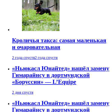
Кроличья такса: самая маленькая
и очаровательная
2 года спустя
2 года спустя
«Ньюкасл Юнайтед» нашёл замену
Гимарайнсу в дортмундской
«Боруссии» — L’Equipe
2 дня спустя
«Ньюкасл Юнайтед» нашёл замену
Гимарайнсу в дортмундской