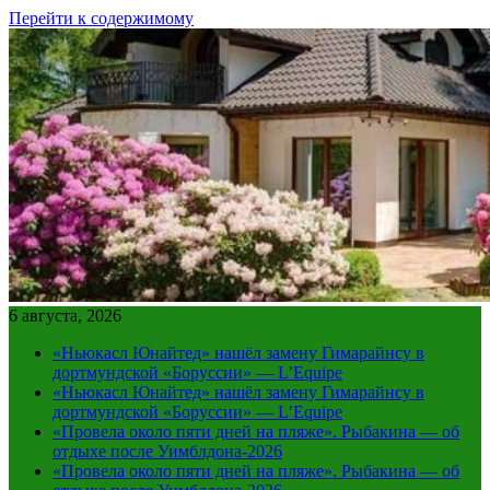
Перейти к содержимому
6 августа, 2026
«Ньюкасл Юнайтед» нашёл замену Гимарайнсу в
дортмундской «Боруссии» — L’Equipe
«Ньюкасл Юнайтед» нашёл замену Гимарайнсу в
дортмундской «Боруссии» — L’Equipe
«Провела около пяти дней на пляже». Рыбакина — об
отдыхе после Уимблдона-2026
«Провела около пяти дней на пляже». Рыбакина — об