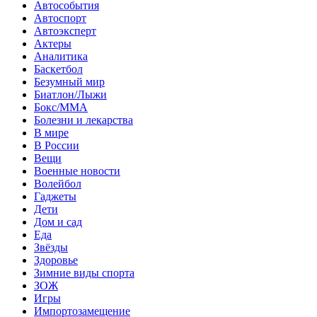
Автособытия
Автоспорт
Автоэксперт
Актеры
Аналитика
Баскетбол
Безумный мир
Биатлон/Лыжи
Бокс/MMA
Болезни и лекарства
В мире
В России
Вещи
Военные новости
Волейбол
Гаджеты
Дети
Дом и сад
Еда
Звёзды
Здоровье
Зимние виды спорта
ЗОЖ
Игры
Импортозамещение