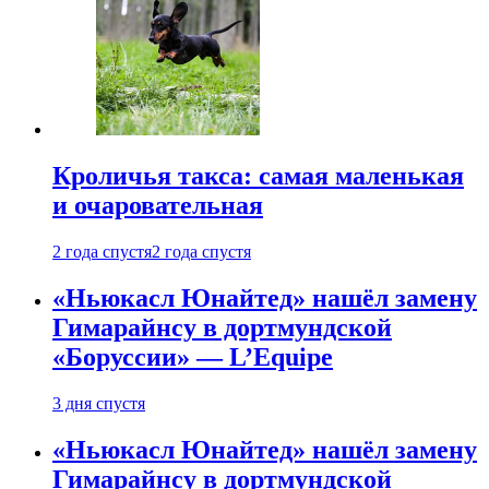
Кроличья такса: самая маленькая
и очаровательная
2 года спустя
2 года спустя
«Ньюкасл Юнайтед» нашёл замену
Гимарайнсу в дортмундской
«Боруссии» — L’Equipe
3 дня спустя
«Ньюкасл Юнайтед» нашёл замену
Гимарайнсу в дортмундской