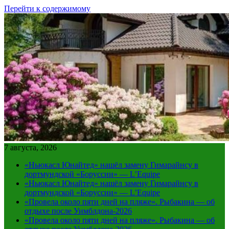
Перейти к содержимому
7 августа, 2026
«Ньюкасл Юнайтед» нашёл замену Гимарайнсу в
дортмундской «Боруссии» — L’Equipe
«Ньюкасл Юнайтед» нашёл замену Гимарайнсу в
дортмундской «Боруссии» — L’Equipe
«Провела около пяти дней на пляже». Рыбакина — об
отдыхе после Уимблдона-2026
«Провела около пяти дней на пляже». Рыбакина — об