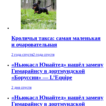
Кроличья такса: самая маленькая
и очаровательная
2 года спустя
2 года спустя
«Ньюкасл Юнайтед» нашёл замену
Гимарайнсу в дортмундской
«Боруссии» — L’Equipe
2 дня спустя
«Ньюкасл Юнайтед» нашёл замену
Гимарайнсу в дортмундской