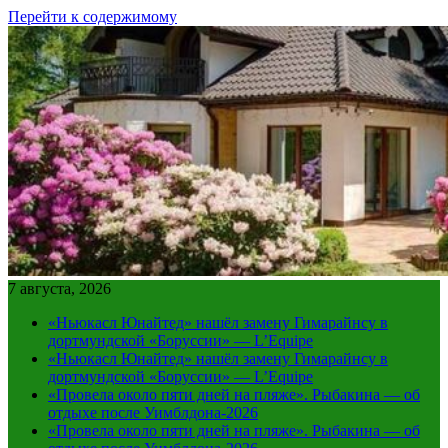
Перейти к содержимому
7 августа, 2026
«Ньюкасл Юнайтед» нашёл замену Гимарайнсу в
дортмундской «Боруссии» — L’Equipe
«Ньюкасл Юнайтед» нашёл замену Гимарайнсу в
дортмундской «Боруссии» — L’Equipe
«Провела около пяти дней на пляже». Рыбакина — об
отдыхе после Уимблдона-2026
«Провела около пяти дней на пляже». Рыбакина — об