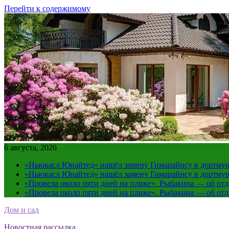
Перейти к содержимому
6 августа, 2026
«Ньюкасл Юнайтед» нашёл замену Гимарайнсу в дортмун
«Ньюкасл Юнайтед» нашёл замену Гимарайнсу в дортмун
«Провела около пяти дней на пляже». Рыбакина — об от
«Провела около пяти дней на пляже». Рыбакина — об от
Дом и сад
Новостная рассылка