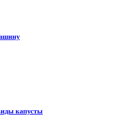
машину
виды капусты