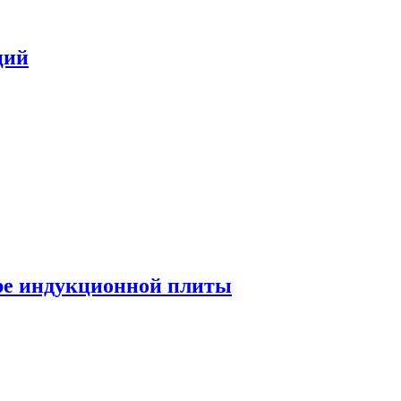
ций
ре индукционной плиты