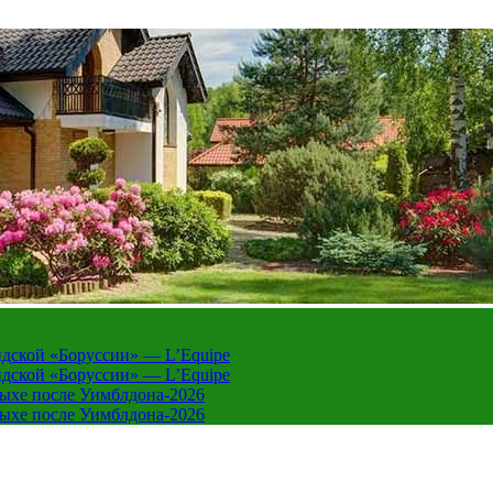
дской «Боруссии» — L’Equipe
дской «Боруссии» — L’Equipe
дыхе после Уимблдона-2026
дыхе после Уимблдона-2026