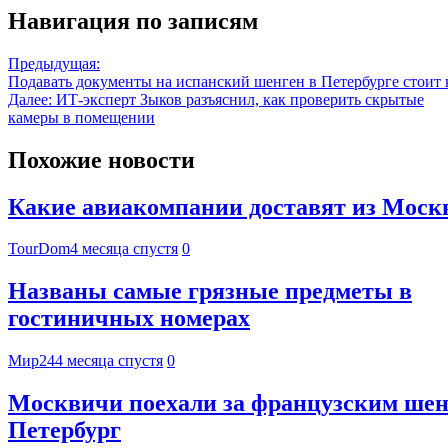
Навигация по записям
Предыдущая:
Подавать документы на испанский шенген в Петербурге стоит 
Далее:
ИТ-эксперт Зыков разъяснил, как проверить скрытые
камеры в помещении
Похожие новости
Какие авиакомпании доставят из Москвы
TourDom
4 месяца спустя
0
Названы самые грязные предметы в
гостиничных номерах
Мир24
4 месяца спустя
0
Москвичи поехали за французским шен
Петербург