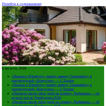
Перейти к содержимому
6 августа, 2026
«Ньюкасл Юнайтед» нашёл замену Гимарайнсу в
дортмундской «Боруссии» — L’Equipe
«Ньюкасл Юнайтед» нашёл замену Гимарайнсу в
дортмундской «Боруссии» — L’Equipe
«Провела около пяти дней на пляже». Рыбакина — об
отдыхе после Уимблдона-2026
«Провела около пяти дней на пляже». Рыбакина — об