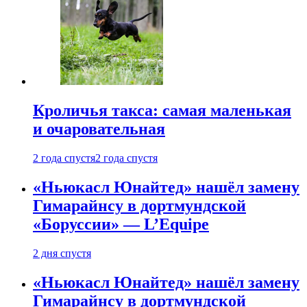
Кроличья такса: самая маленькая
и очаровательная
2 года спустя
2 года спустя
«Ньюкасл Юнайтед» нашёл замену
Гимарайнсу в дортмундской
«Боруссии» — L’Equipe
2 дня спустя
«Ньюкасл Юнайтед» нашёл замену
Гимарайнсу в дортмундской