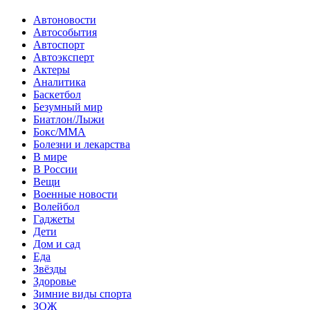
Автоновости
Автособытия
Автоспорт
Автоэксперт
Актеры
Аналитика
Баскетбол
Безумный мир
Биатлон/Лыжи
Бокс/MMA
Болезни и лекарства
В мире
В России
Вещи
Военные новости
Волейбол
Гаджеты
Дети
Дом и сад
Еда
Звёзды
Здоровье
Зимние виды спорта
ЗОЖ