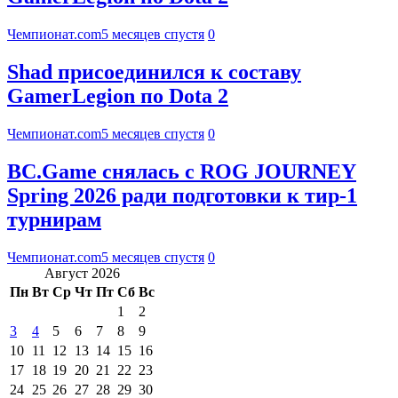
Чемпионат.com
5 месяцев спустя
0
Shad присоединился к составу
GamerLegion по Dota 2
Чемпионат.com
5 месяцев спустя
0
BC.Game снялась с ROG JOURNEY
Spring 2026 ради подготовки к тир-1
турнирам
Чемпионат.com
5 месяцев спустя
0
Август 2026
Пн
Вт
Ср
Чт
Пт
Сб
Вс
1
2
3
4
5
6
7
8
9
10
11
12
13
14
15
16
17
18
19
20
21
22
23
24
25
26
27
28
29
30