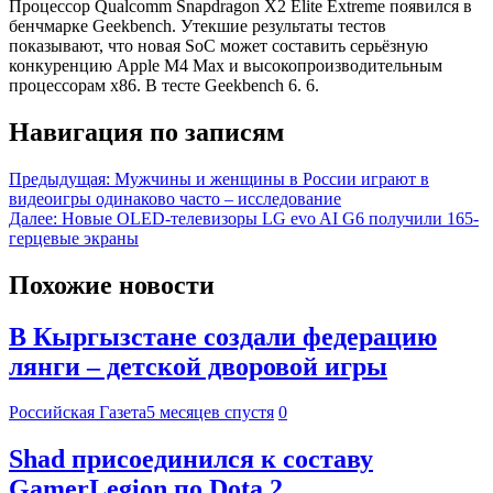
Процессор Qualcomm Snapdragon X2 Elite Extreme появился в
бенчмарке Geekbench. Утекшие результаты тестов
показывают, что новая SoC может составить серьёзную
конкуренцию Apple M4 Max и высокопроизводительным
процессорам x86. В тесте Geekbench 6. 6.
Навигация по записям
Предыдущая:
Мужчины и женщины в России играют в
видеоигры одинаково часто – исследование
Далее:
Новые OLED-телевизоры LG evo AI G6 получили 165-
герцевые экраны
Похожие новости
В Кыргызстане создали федерацию
лянги – детской дворовой игры
Российская Газета
5 месяцев спустя
0
Shad присоединился к составу
GamerLegion по Dota 2