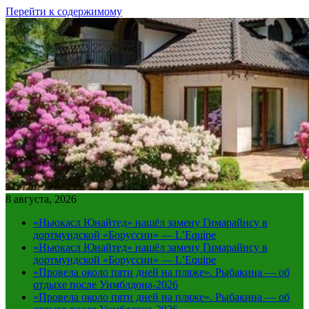
Перейти к содержимому
8 августа, 2026
«Ньюкасл Юнайтед» нашёл замену Гимарайнсу в
дортмундской «Боруссии» — L’Equipe
«Ньюкасл Юнайтед» нашёл замену Гимарайнсу в
дортмундской «Боруссии» — L’Equipe
«Провела около пяти дней на пляже». Рыбакина — об
отдыхе после Уимблдона-2026
«Провела около пяти дней на пляже». Рыбакина — об