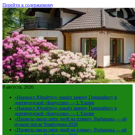
Перейти к содержимому
8 августа, 2026
«Ньюкасл Юнайтед» нашёл замену Гимарайнсу в
дортмундской «Боруссии» — L’Equipe
«Ньюкасл Юнайтед» нашёл замену Гимарайнсу в
дортмундской «Боруссии» — L’Equipe
«Провела около пяти дней на пляже». Рыбакина — об
отдыхе после Уимблдона-2026
«Провела около пяти дней на пляже». Рыбакина — об