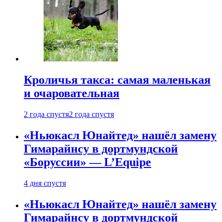
Кроличья такса: самая маленькая
и очаровательная
2 года спустя
2 года спустя
«Ньюкасл Юнайтед» нашёл замену
Гимарайнсу в дортмундской
«Боруссии» — L’Equipe
4 дня спустя
«Ньюкасл Юнайтед» нашёл замену
Гимарайнсу в дортмундской