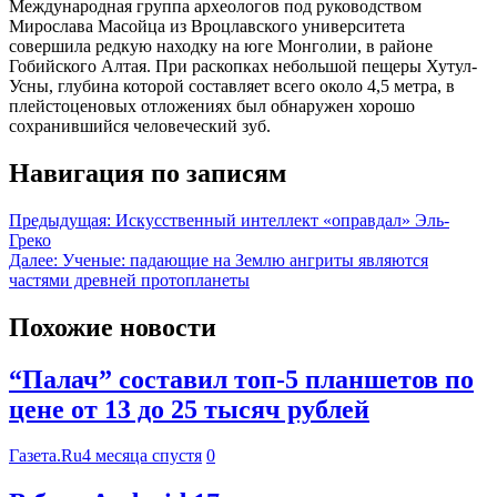
Международная группа археологов под руководством
Мирослава Масойца из Вроцлавского университета
совершила редкую находку на юге Монголии, в районе
Гобийского Алтая. При раскопках небольшой пещеры Хутул-
Усны, глубина которой составляет всего около 4,5 метра, в
плейстоценовых отложениях был обнаружен хорошо
сохранившийся человеческий зуб.
Навигация по записям
Предыдущая:
Искусственный интеллект «оправдал» Эль-
Греко
Далее:
Ученые: падающие на Землю ангриты являются
частями древней протопланеты
Похожие новости
“Палач” составил топ-5 планшетов по
цене от 13 до 25 тысяч рублей
Газета.Ru
4 месяца спустя
0