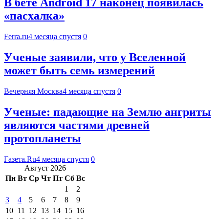
В бете Android 17 наконец появилась
«пасхалка»
Ferra.ru
4 месяца спустя
0
Ученые заявили, что у Вселенной
может быть семь измерений
Вечерняя Москва
4 месяца спустя
0
Ученые: падающие на Землю ангриты
являются частями древней
протопланеты
Газета.Ru
4 месяца спустя
0
Август 2026
Пн
Вт
Ср
Чт
Пт
Сб
Вс
1
2
3
4
5
6
7
8
9
10
11
12
13
14
15
16