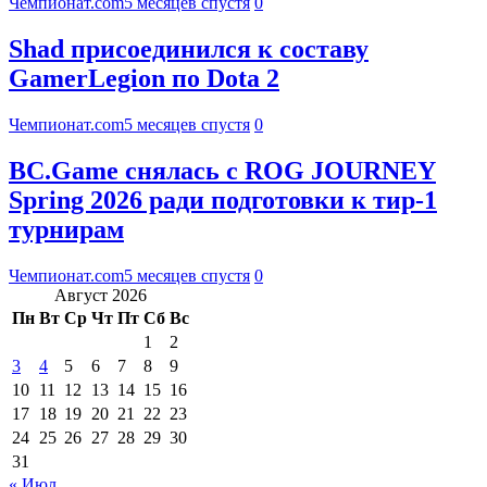
Чемпионат.com
5 месяцев спустя
0
Shad присоединился к составу
GamerLegion по Dota 2
Чемпионат.com
5 месяцев спустя
0
BC.Game снялась с ROG JOURNEY
Spring 2026 ради подготовки к тир-1
турнирам
Чемпионат.com
5 месяцев спустя
0
Август 2026
Пн
Вт
Ср
Чт
Пт
Сб
Вс
1
2
3
4
5
6
7
8
9
10
11
12
13
14
15
16
17
18
19
20
21
22
23
24
25
26
27
28
29
30
31
« Июл