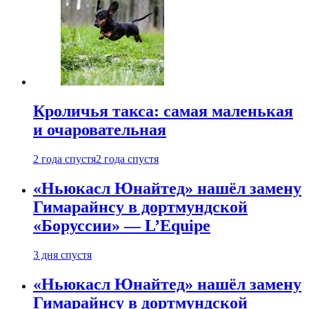
Кроличья такса: самая маленькая
и очаровательная
2 года спустя
2 года спустя
«Ньюкасл Юнайтед» нашёл замену
Гимарайнсу в дортмундской
«Боруссии» — L’Equipe
3 дня спустя
«Ньюкасл Юнайтед» нашёл замену
Гимарайнсу в дортмундской