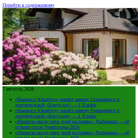
Перейти к содержимому
7 августа, 2026
«Ньюкасл Юнайтед» нашёл замену Гимарайнсу в
дортмундской «Боруссии» — L’Equipe
«Ньюкасл Юнайтед» нашёл замену Гимарайнсу в
дортмундской «Боруссии» — L’Equipe
«Провела около пяти дней на пляже». Рыбакина — об
отдыхе после Уимблдона-2026
«Провела около пяти дней на пляже». Рыбакина — об