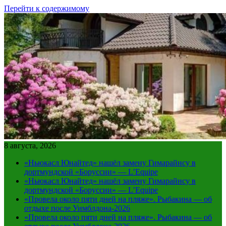
Перейти к содержимому
8 августа, 2026
«Ньюкасл Юнайтед» нашёл замену Гимарайнсу в
дортмундской «Боруссии» — L’Equipe
«Ньюкасл Юнайтед» нашёл замену Гимарайнсу в
дортмундской «Боруссии» — L’Equipe
«Провела около пяти дней на пляже». Рыбакина — об
отдыхе после Уимблдона-2026
«Провела около пяти дней на пляже». Рыбакина — об