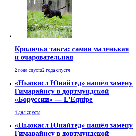
Кроличья такса: самая маленькая
и очаровательная
2 года спустя
2 года спустя
«Ньюкасл Юнайтед» нашёл замену
Гимарайнсу в дортмундской
«Боруссии» — L’Equipe
4 дня спустя
«Ньюкасл Юнайтед» нашёл замену
Гимарайнсу в дортмундской