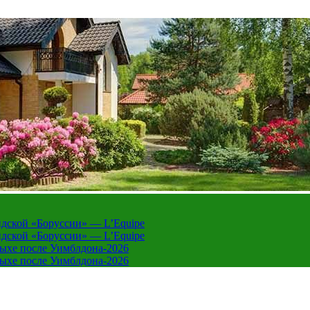
дской «Боруссии» — L’Equipe
дской «Боруссии» — L’Equipe
дыхе после Уимблдона-2026
дыхе после Уимблдона-2026