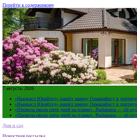
Перейти к содержимому
7 августа, 2026
«Ньюкасл Юнайтед» нашёл замену Гимарайнсу в дортмун
«Ньюкасл Юнайтед» нашёл замену Гимарайнсу в дортмун
«Провела около пяти дней на пляже». Рыбакина — об от
«Провела около пяти дней на пляже». Рыбакина — об от
Дом и сад
Новостная рассылка