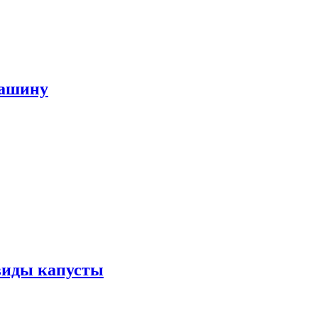
машину
виды капусты