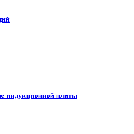
ций
ре индукционной плиты