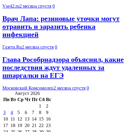
Vse42.ru
2 месяца спустя
0
Врач Лапа: резиновые уточки могут
отравить и заразить ребенка
инфекцией
Газета.Ru
2 месяца спустя
0
Глава Рособрнадзора объяснил, какие
последствия ждут удаленных за
шпаргалки на ЕГЭ
Московский Комсомолец
2 месяца спустя
0
Август 2026
Пн
Вт
Ср
Чт
Пт
Сб
Вс
1
2
3
4
5
6
7
8
9
10
11
12
13
14
15
16
17
18
19
20
21
22
23
24
25
26
27
28
29
30