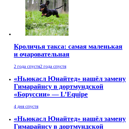
Кроличья такса: самая маленькая
и очаровательная
2 года спустя
2 года спустя
«Ньюкасл Юнайтед» нашёл замену
Гимарайнсу в дортмундской
«Боруссии» — L’Equipe
4 дня спустя
«Ньюкасл Юнайтед» нашёл замену
Гимарайнсу в дортмундской