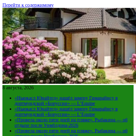
Перейти к содержимому
8 августа, 2026
«Ньюкасл Юнайтед» нашёл замену Гимарайнсу в
дортмундской «Боруссии» — L’Equipe
«Ньюкасл Юнайтед» нашёл замену Гимарайнсу в
дортмундской «Боруссии» — L’Equipe
«Провела около пяти дней на пляже». Рыбакина — об
отдыхе после Уимблдона-2026
«Провела около пяти дней на пляже». Рыбакина — об