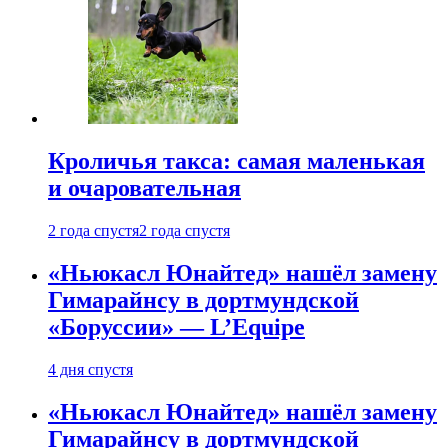
Кроличья такса: самая маленькая
и очаровательная
2 года спустя
2 года спустя
«Ньюкасл Юнайтед» нашёл замену
Гимарайнсу в дортмундской
«Боруссии» — L’Equipe
4 дня спустя
«Ньюкасл Юнайтед» нашёл замену
Гимарайнсу в дортмундской