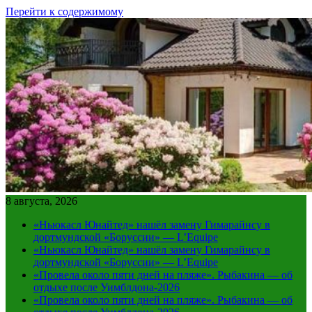
Перейти к содержимому
8 августа, 2026
«Ньюкасл Юнайтед» нашёл замену Гимарайнсу в
дортмундской «Боруссии» — L’Equipe
«Ньюкасл Юнайтед» нашёл замену Гимарайнсу в
дортмундской «Боруссии» — L’Equipe
«Провела около пяти дней на пляже». Рыбакина — об
отдыхе после Уимблдона-2026
«Провела около пяти дней на пляже». Рыбакина — об