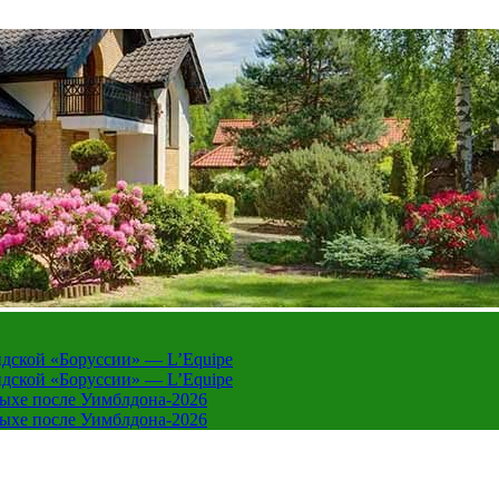
дской «Боруссии» — L’Equipe
дской «Боруссии» — L’Equipe
дыхе после Уимблдона-2026
дыхе после Уимблдона-2026