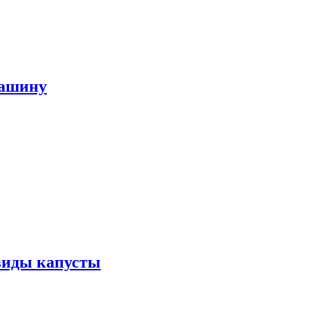
машину
виды капусты