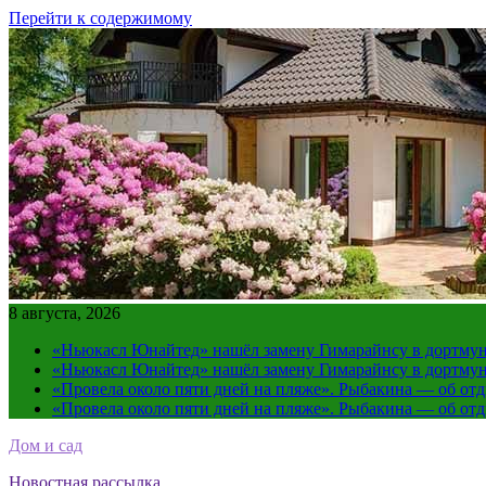
Перейти к содержимому
8 августа, 2026
«Ньюкасл Юнайтед» нашёл замену Гимарайнсу в дортмун
«Ньюкасл Юнайтед» нашёл замену Гимарайнсу в дортмун
«Провела около пяти дней на пляже». Рыбакина — об от
«Провела около пяти дней на пляже». Рыбакина — об от
Дом и сад
Новостная рассылка