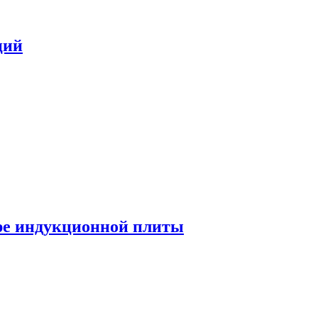
ций
ре индукционной плиты