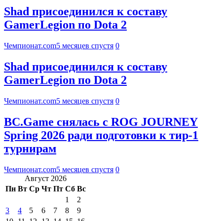
Shad присоединился к составу
GamerLegion по Dota 2
Чемпионат.com
5 месяцев спустя
0
Shad присоединился к составу
GamerLegion по Dota 2
Чемпионат.com
5 месяцев спустя
0
BC.Game снялась с ROG JOURNEY
Spring 2026 ради подготовки к тир-1
турнирам
Чемпионат.com
5 месяцев спустя
0
Август 2026
Пн
Вт
Ср
Чт
Пт
Сб
Вс
1
2
3
4
5
6
7
8
9