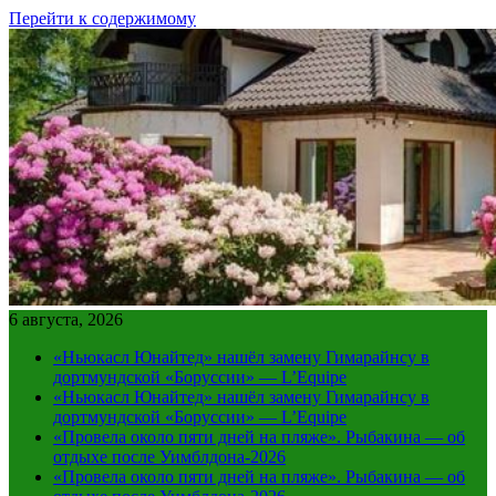
Перейти к содержимому
6 августа, 2026
«Ньюкасл Юнайтед» нашёл замену Гимарайнсу в
дортмундской «Боруссии» — L’Equipe
«Ньюкасл Юнайтед» нашёл замену Гимарайнсу в
дортмундской «Боруссии» — L’Equipe
«Провела около пяти дней на пляже». Рыбакина — об
отдыхе после Уимблдона-2026
«Провела около пяти дней на пляже». Рыбакина — об