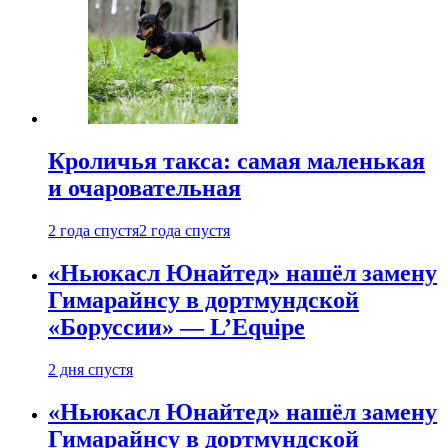
Кроличья такса: самая маленькая
и очаровательная
2 года спустя
2 года спустя
«Ньюкасл Юнайтед» нашёл замену
Гимарайнсу в дортмундской
«Боруссии» — L’Equipe
2 дня спустя
«Ньюкасл Юнайтед» нашёл замену
Гимарайнсу в дортмундской