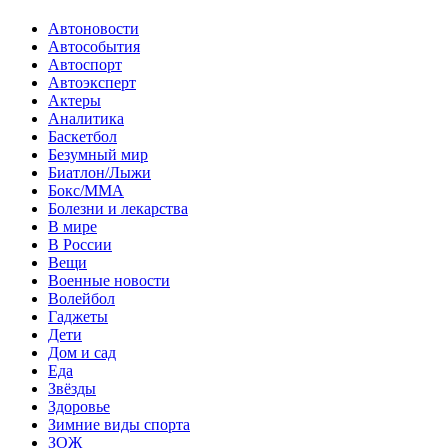
Автоновости
Автособытия
Автоспорт
Автоэксперт
Актеры
Аналитика
Баскетбол
Безумный мир
Биатлон/Лыжи
Бокс/MMA
Болезни и лекарства
В мире
В России
Вещи
Военные новости
Волейбол
Гаджеты
Дети
Дом и сад
Еда
Звёзды
Здоровье
Зимние виды спорта
ЗОЖ