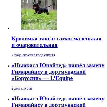
Кроличья такса: самая маленькая
и очаровательная
2 года спустя
2 года спустя
«Ньюкасл Юнайтед» нашёл замену
Гимарайнсу в дортмундской
«Боруссии» — L’Equipe
2 дня спустя
«Ньюкасл Юнайтед» нашёл замену
Гимарайнсу в дортмундской