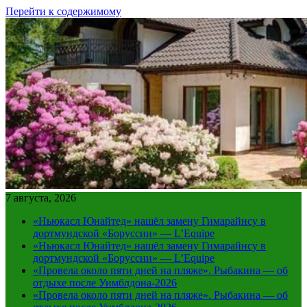
Перейти к содержимому
7 августа, 2026
«Ньюкасл Юнайтед» нашёл замену Гимарайнсу в
дортмундской «Боруссии» — L’Equipe
«Ньюкасл Юнайтед» нашёл замену Гимарайнсу в
дортмундской «Боруссии» — L’Equipe
«Провела около пяти дней на пляже». Рыбакина — об
отдыхе после Уимблдона-2026
«Провела около пяти дней на пляже». Рыбакина — об