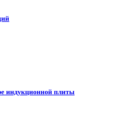
ций
ре индукционной плиты