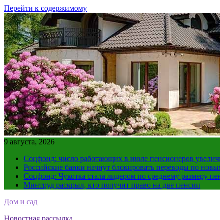
Перейти к содержимому
9 августа, 2026
Соцфонд: число работающих в июле пенсионеров увеличил
Российские банки начнут блокировать переводы по нов
Соцфонд: Чукотка стала лидером по среднему размеру пе
Минтруд раскрыл, кто получит право на две пенсии
Дом и сад
Новостная рассылка