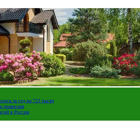
ось за год на 725 тысяч
ым правилам
нсий в России