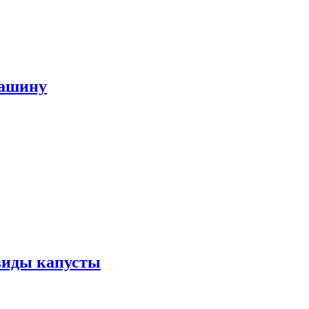
машину
виды капусты