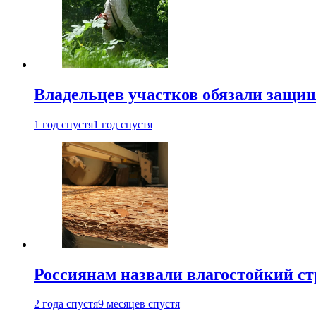
Владельцев участков обязали защи
1 год спустя
1 год спустя
Россиянам назвали влагостойкий с
2 года спустя
9 месяцев спустя