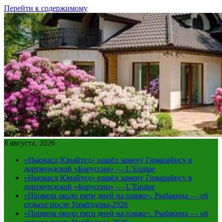
Перейти к содержимому
8 августа, 2026
«Ньюкасл Юнайтед» нашёл замену Гимарайнсу в
дортмундской «Боруссии» — L’Equipe
«Ньюкасл Юнайтед» нашёл замену Гимарайнсу в
дортмундской «Боруссии» — L’Equipe
«Провела около пяти дней на пляже». Рыбакина — об
отдыхе после Уимблдона-2026
«Провела около пяти дней на пляже». Рыбакина — об