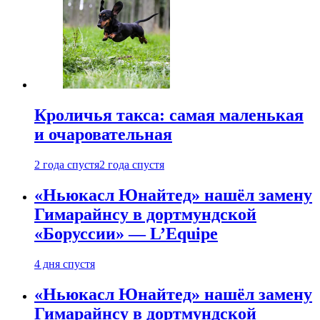
Кроличья такса: самая маленькая
и очаровательная
2 года спустя
2 года спустя
«Ньюкасл Юнайтед» нашёл замену
Гимарайнсу в дортмундской
«Боруссии» — L’Equipe
4 дня спустя
«Ньюкасл Юнайтед» нашёл замену
Гимарайнсу в дортмундской