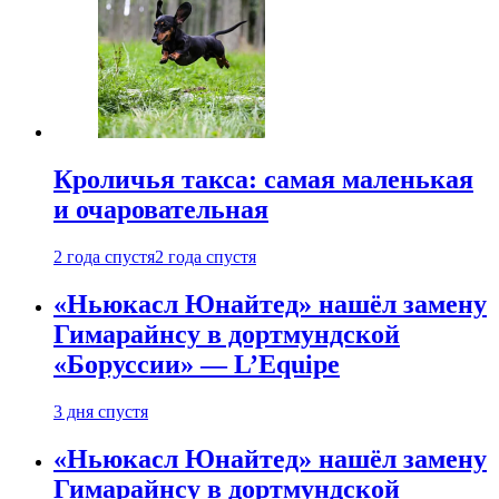
Кроличья такса: самая маленькая
и очаровательная
2 года спустя
2 года спустя
«Ньюкасл Юнайтед» нашёл замену
Гимарайнсу в дортмундской
«Боруссии» — L’Equipe
3 дня спустя
«Ньюкасл Юнайтед» нашёл замену
Гимарайнсу в дортмундской