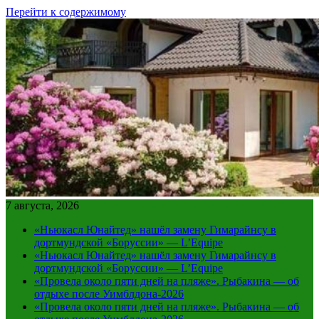
Перейти к содержимому
7 августа, 2026
«Ньюкасл Юнайтед» нашёл замену Гимарайнсу в
дортмундской «Боруссии» — L’Equipe
«Ньюкасл Юнайтед» нашёл замену Гимарайнсу в
дортмундской «Боруссии» — L’Equipe
«Провела около пяти дней на пляже». Рыбакина — об
отдыхе после Уимблдона-2026
«Провела около пяти дней на пляже». Рыбакина — об