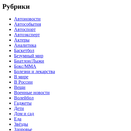
Рубрики
Автоновости
Автособытия
Автоспорт
Автоэксперт
Актеры
Аналитика
Баскетбол
Безумный мир
Биатлон/Лыжи
Бокс/MMA
Болезни и лекарства
В мире
В России
Вещи
Военные новости
Волейбол
Гаджеты
Дети
Дом и сад
Еда
Звёзды
Здоровье