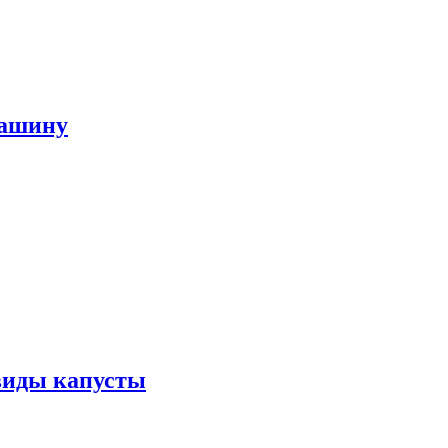
машину
виды капусты