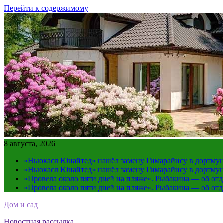
Перейти к содержимому
8 августа, 2026
«Ньюкасл Юнайтед» нашёл замену Гимарайнсу в дортмун
«Ньюкасл Юнайтед» нашёл замену Гимарайнсу в дортмун
«Провела около пяти дней на пляже». Рыбакина — об от
«Провела около пяти дней на пляже». Рыбакина — об от
Дом и сад
Новостная рассылка