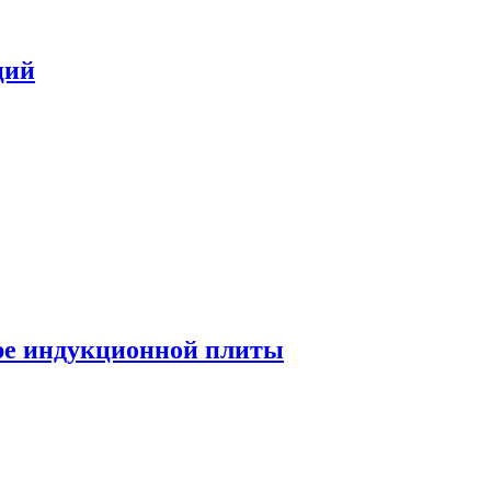
ций
ре индукционной плиты