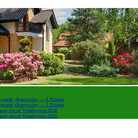
дской «Боруссии» — L’Equipe
дской «Боруссии» — L’Equipe
дыхе после Уимблдона-2026
дыхе после Уимблдона-2026