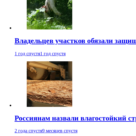
Владельцев участков обязали защи
1 год спустя
1 год спустя
Россиянам назвали влагостойкий с
2 года спустя
9 месяцев спустя