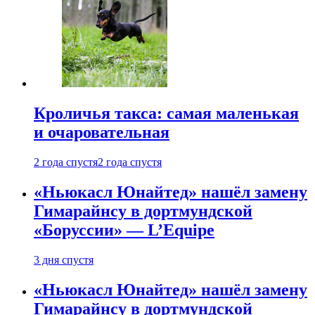
Кроличья такса: самая маленькая
и очаровательная
2 года спустя
2 года спустя
«Ньюкасл Юнайтед» нашёл замену
Гимарайнсу в дортмундской
«Боруссии» — L’Equipe
3 дня спустя
«Ньюкасл Юнайтед» нашёл замену
Гимарайнсу в дортмундской