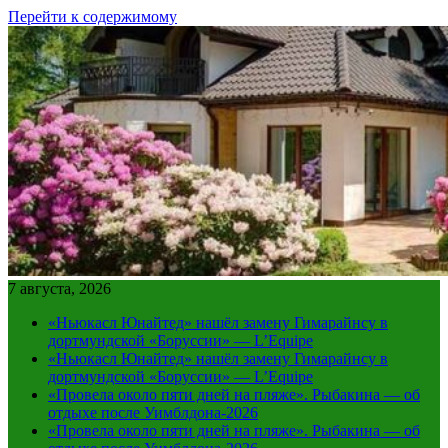
Перейти к содержимому
7 августа, 2026
«Ньюкасл Юнайтед» нашёл замену Гимарайнсу в
дортмундской «Боруссии» — L’Equipe
«Ньюкасл Юнайтед» нашёл замену Гимарайнсу в
дортмундской «Боруссии» — L’Equipe
«Провела около пяти дней на пляже». Рыбакина — об
отдыхе после Уимблдона-2026
«Провела около пяти дней на пляже». Рыбакина — об