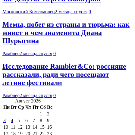
Московский Комсомолец
2 месяца спустя
0
Мемы, побег из страны и тюрьма: как
живет и чем знаменита Диана
Шурыгина
Рамблер
2 месяца спустя
0
Исследование Rambler&Co: россияне
рассказали, ради чего посещают
летние фестивали
Рамблер
2 месяца спустя
0
Август 2026
Пн
Вт
Ср
Чт
Пт
Сб
Вс
1
2
3
4
5
6
7
8
9
10
11
12
13
14
15
16
17
18
19
20
21
22
23