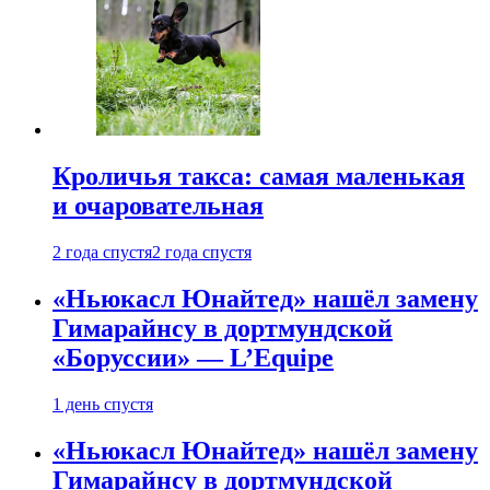
Кроличья такса: самая маленькая
и очаровательная
2 года спустя
2 года спустя
«Ньюкасл Юнайтед» нашёл замену
Гимарайнсу в дортмундской
«Боруссии» — L’Equipe
1 день спустя
«Ньюкасл Юнайтед» нашёл замену
Гимарайнсу в дортмундской