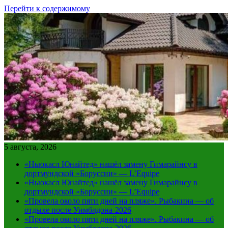
Перейти к содержимому
5 августа, 2026
«Ньюкасл Юнайтед» нашёл замену Гимарайнсу в
дортмундской «Боруссии» — L’Equipe
«Ньюкасл Юнайтед» нашёл замену Гимарайнсу в
дортмундской «Боруссии» — L’Equipe
«Провела около пяти дней на пляже». Рыбакина — об
отдыхе после Уимблдона-2026
«Провела около пяти дней на пляже». Рыбакина — об