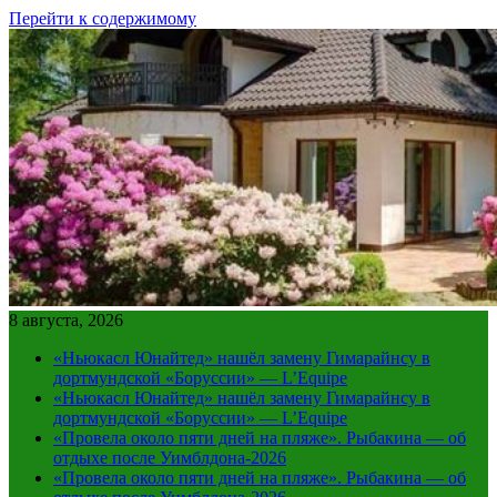
Перейти к содержимому
8 августа, 2026
«Ньюкасл Юнайтед» нашёл замену Гимарайнсу в
дортмундской «Боруссии» — L’Equipe
«Ньюкасл Юнайтед» нашёл замену Гимарайнсу в
дортмундской «Боруссии» — L’Equipe
«Провела около пяти дней на пляже». Рыбакина — об
отдыхе после Уимблдона-2026
«Провела около пяти дней на пляже». Рыбакина — об