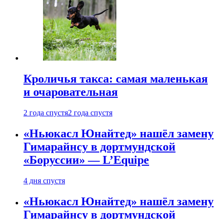
Кроличья такса: самая маленькая
и очаровательная
2 года спустя
2 года спустя
«Ньюкасл Юнайтед» нашёл замену
Гимарайнсу в дортмундской
«Боруссии» — L’Equipe
4 дня спустя
«Ньюкасл Юнайтед» нашёл замену
Гимарайнсу в дортмундской