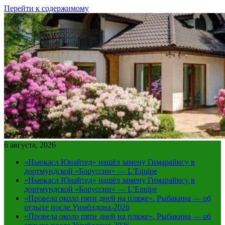
Перейти к содержимому
6 августа, 2026
«Ньюкасл Юнайтед» нашёл замену Гимарайнсу в
дортмундской «Боруссии» — L’Equipe
«Ньюкасл Юнайтед» нашёл замену Гимарайнсу в
дортмундской «Боруссии» — L’Equipe
«Провела около пяти дней на пляже». Рыбакина — об
отдыхе после Уимблдона-2026
«Провела около пяти дней на пляже». Рыбакина — об