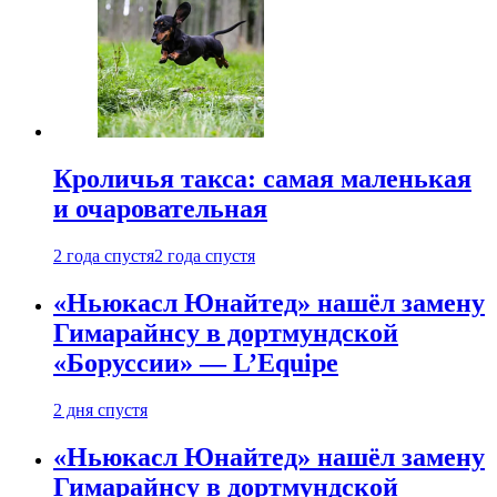
Кроличья такса: самая маленькая
и очаровательная
2 года спустя
2 года спустя
«Ньюкасл Юнайтед» нашёл замену
Гимарайнсу в дортмундской
«Боруссии» — L’Equipe
2 дня спустя
«Ньюкасл Юнайтед» нашёл замену
Гимарайнсу в дортмундской