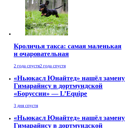
Кроличья такса: самая маленькая
и очаровательная
2 года спустя
2 года спустя
«Ньюкасл Юнайтед» нашёл замену
Гимарайнсу в дортмундской
«Боруссии» — L’Equipe
3 дня спустя
«Ньюкасл Юнайтед» нашёл замену
Гимарайнсу в дортмундской