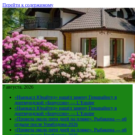
Перейти к содержимому
7 августа, 2026
«Ньюкасл Юнайтед» нашёл замену Гимарайнсу в
дортмундской «Боруссии» — L’Equipe
«Ньюкасл Юнайтед» нашёл замену Гимарайнсу в
дортмундской «Боруссии» — L’Equipe
«Провела около пяти дней на пляже». Рыбакина — об
отдыхе после Уимблдона-2026
«Провела около пяти дней на пляже». Рыбакина — об