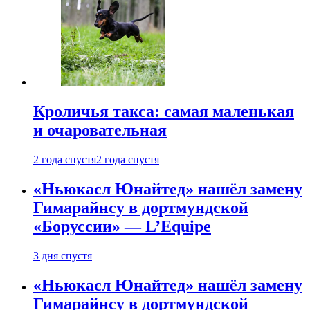
Кроличья такса: самая маленькая
и очаровательная
2 года спустя
2 года спустя
«Ньюкасл Юнайтед» нашёл замену
Гимарайнсу в дортмундской
«Боруссии» — L’Equipe
3 дня спустя
«Ньюкасл Юнайтед» нашёл замену
Гимарайнсу в дортмундской