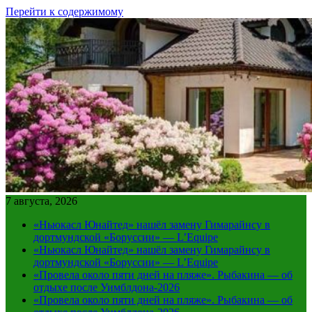
Перейти к содержимому
7 августа, 2026
«Ньюкасл Юнайтед» нашёл замену Гимарайнсу в
дортмундской «Боруссии» — L’Equipe
«Ньюкасл Юнайтед» нашёл замену Гимарайнсу в
дортмундской «Боруссии» — L’Equipe
«Провела около пяти дней на пляже». Рыбакина — об
отдыхе после Уимблдона-2026
«Провела около пяти дней на пляже». Рыбакина — об