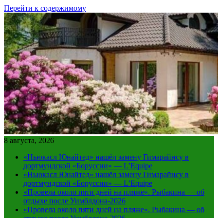
Перейти к содержимому
8 августа, 2026
«Ньюкасл Юнайтед» нашёл замену Гимарайнсу в
дортмундской «Боруссии» — L’Equipe
«Ньюкасл Юнайтед» нашёл замену Гимарайнсу в
дортмундской «Боруссии» — L’Equipe
«Провела около пяти дней на пляже». Рыбакина — об
отдыхе после Уимблдона-2026
«Провела около пяти дней на пляже». Рыбакина — об