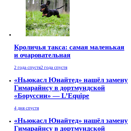
Кроличья такса: самая маленькая
и очаровательная
2 года спустя
2 года спустя
«Ньюкасл Юнайтед» нашёл замену
Гимарайнсу в дортмундской
«Боруссии» — L’Equipe
4 дня спустя
«Ньюкасл Юнайтед» нашёл замену
Гимарайнсу в дортмундской