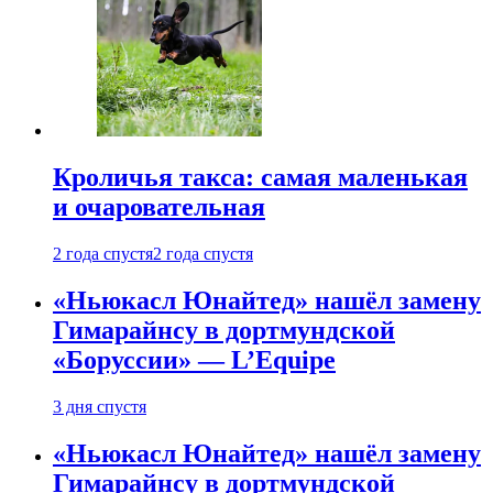
Кроличья такса: самая маленькая
и очаровательная
2 года спустя
2 года спустя
«Ньюкасл Юнайтед» нашёл замену
Гимарайнсу в дортмундской
«Боруссии» — L’Equipe
3 дня спустя
«Ньюкасл Юнайтед» нашёл замену
Гимарайнсу в дортмундской