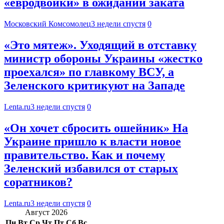
«евродвойки» в ожидании заката
Московский Комсомолец
3 недели спустя
0
«Это мятеж». Уходящий в отставку
министр обороны Украины «жестко
проехался» по главкому ВСУ, а
Зеленского критикуют на Западе
Lenta.ru
3 недели спустя
0
«Он хочет сбросить ошейник» На
Украине пришло к власти новое
правительство. Как и почему
Зеленский избавился от старых
соратников?
Lenta.ru
3 недели спустя
0
Август 2026
Пн
Вт
Ср
Чт
Пт
Сб
Вс