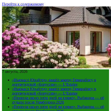
Перейти к содержимому
7 августа, 2026
«Ньюкасл Юнайтед» нашёл замену Гимарайнсу в
дортмундской «Боруссии» — L’Equipe
«Ньюкасл Юнайтед» нашёл замену Гимарайнсу в
дортмундской «Боруссии» — L’Equipe
«Провела около пяти дней на пляже». Рыбакина — об
отдыхе после Уимблдона-2026
«Провела около пяти дней на пляже». Рыбакина — об