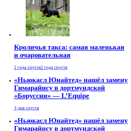
Кроличья такса: самая маленькая
и очаровательная
2 года спустя
2 года спустя
«Ньюкасл Юнайтед» нашёл замену
Гимарайнсу в дортмундской
«Боруссии» — L’Equipe
3 дня спустя
«Ньюкасл Юнайтед» нашёл замену
Гимарайнсу в дортмундской