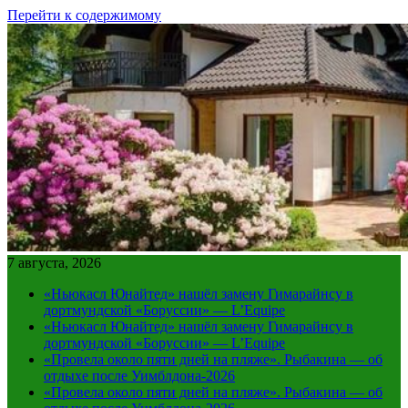
Перейти к содержимому
7 августа, 2026
«Ньюкасл Юнайтед» нашёл замену Гимарайнсу в
дортмундской «Боруссии» — L’Equipe
«Ньюкасл Юнайтед» нашёл замену Гимарайнсу в
дортмундской «Боруссии» — L’Equipe
«Провела около пяти дней на пляже». Рыбакина — об
отдыхе после Уимблдона-2026
«Провела около пяти дней на пляже». Рыбакина — об