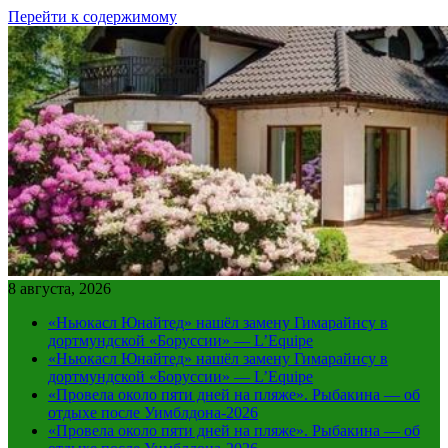
Перейти к содержимому
8 августа, 2026
«Ньюкасл Юнайтед» нашёл замену Гимарайнсу в
дортмундской «Боруссии» — L’Equipe
«Ньюкасл Юнайтед» нашёл замену Гимарайнсу в
дортмундской «Боруссии» — L’Equipe
«Провела около пяти дней на пляже». Рыбакина — об
отдыхе после Уимблдона-2026
«Провела около пяти дней на пляже». Рыбакина — об