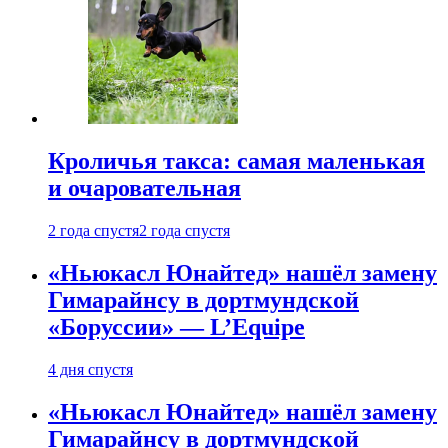
Кроличья такса: самая маленькая
и очаровательная
2 года спустя
2 года спустя
«Ньюкасл Юнайтед» нашёл замену
Гимарайнсу в дортмундской
«Боруссии» — L’Equipe
4 дня спустя
«Ньюкасл Юнайтед» нашёл замену
Гимарайнсу в дортмундской