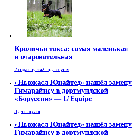
Кроличья такса: самая маленькая
и очаровательная
2 года спустя
2 года спустя
«Ньюкасл Юнайтед» нашёл замену
Гимарайнсу в дортмундской
«Боруссии» — L’Equipe
3 дня спустя
«Ньюкасл Юнайтед» нашёл замену
Гимарайнсу в дортмундской