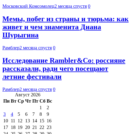
Московский Комсомолец
2 месяца спустя
0
Мемы, побег из страны и тюрьма: как
живет и чем знаменита Диана
Шурыгина
Рамблер
2 месяца спустя
0
Исследование Rambler&Co: россияне
рассказали, ради чего посещают
летние фестивали
Рамблер
2 месяца спустя
0
Август 2026
Пн
Вт
Ср
Чт
Пт
Сб
Вс
1
2
3
4
5
6
7
8
9
10
11
12
13
14
15
16
17
18
19
20
21
22
23
24
25
26
27
28
29
30