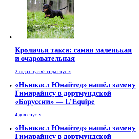
Кроличья такса: самая маленькая
и очаровательная
2 года спустя
2 года спустя
«Ньюкасл Юнайтед» нашёл замену
Гимарайнсу в дортмундской
«Боруссии» — L’Equipe
4 дня спустя
«Ньюкасл Юнайтед» нашёл замену
Гимарайнсу в дортмундской