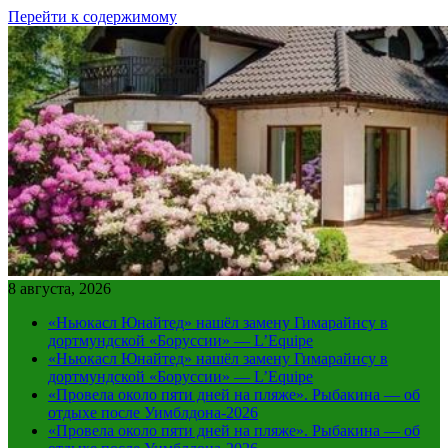
Перейти к содержимому
8 августа, 2026
«Ньюкасл Юнайтед» нашёл замену Гимарайнсу в
дортмундской «Боруссии» — L’Equipe
«Ньюкасл Юнайтед» нашёл замену Гимарайнсу в
дортмундской «Боруссии» — L’Equipe
«Провела около пяти дней на пляже». Рыбакина — об
отдыхе после Уимблдона-2026
«Провела около пяти дней на пляже». Рыбакина — об