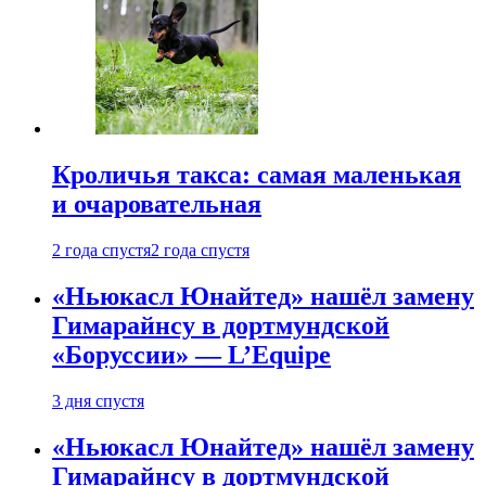
Кроличья такса: самая маленькая
и очаровательная
2 года спустя
2 года спустя
«Ньюкасл Юнайтед» нашёл замену
Гимарайнсу в дортмундской
«Боруссии» — L’Equipe
3 дня спустя
«Ньюкасл Юнайтед» нашёл замену
Гимарайнсу в дортмундской