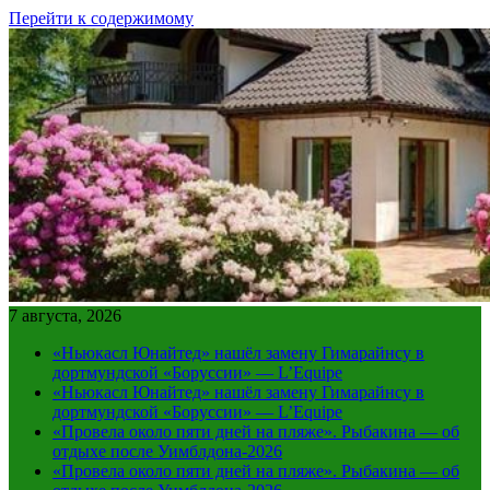
Перейти к содержимому
7 августа, 2026
«Ньюкасл Юнайтед» нашёл замену Гимарайнсу в
дортмундской «Боруссии» — L’Equipe
«Ньюкасл Юнайтед» нашёл замену Гимарайнсу в
дортмундской «Боруссии» — L’Equipe
«Провела около пяти дней на пляже». Рыбакина — об
отдыхе после Уимблдона-2026
«Провела около пяти дней на пляже». Рыбакина — об