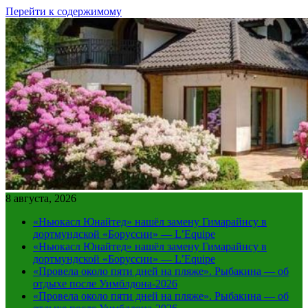
Перейти к содержимому
8 августа, 2026
«Ньюкасл Юнайтед» нашёл замену Гимарайнсу в
дортмундской «Боруссии» — L’Equipe
«Ньюкасл Юнайтед» нашёл замену Гимарайнсу в
дортмундской «Боруссии» — L’Equipe
«Провела около пяти дней на пляже». Рыбакина — об
отдыхе после Уимблдона-2026
«Провела около пяти дней на пляже». Рыбакина — об