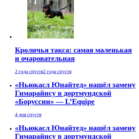
Кроличья такса: самая маленькая
и очаровательная
2 года спустя
2 года спустя
«Ньюкасл Юнайтед» нашёл замену
Гимарайнсу в дортмундской
«Боруссии» — L’Equipe
4 дня спустя
«Ньюкасл Юнайтед» нашёл замену
Гимарайнсу в дортмундской