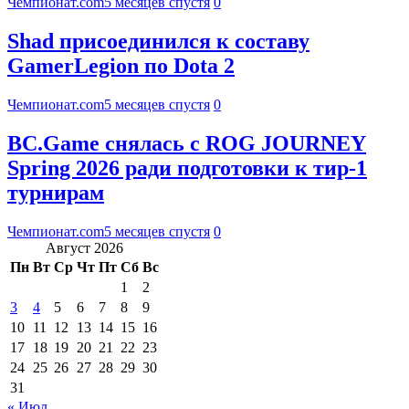
Чемпионат.com
5 месяцев спустя
0
Shad присоединился к составу
GamerLegion по Dota 2
Чемпионат.com
5 месяцев спустя
0
BC.Game снялась с ROG JOURNEY
Spring 2026 ради подготовки к тир-1
турнирам
Чемпионат.com
5 месяцев спустя
0
Август 2026
Пн
Вт
Ср
Чт
Пт
Сб
Вс
1
2
3
4
5
6
7
8
9
10
11
12
13
14
15
16
17
18
19
20
21
22
23
24
25
26
27
28
29
30
31
« Июл