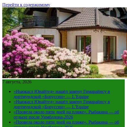
Перейти к содержимому
7 августа, 2026
«Ньюкасл Юнайтед» нашёл замену Гимарайнсу в
дортмундской «Боруссии» — L’Equipe
«Ньюкасл Юнайтед» нашёл замену Гимарайнсу в
дортмундской «Боруссии» — L’Equipe
«Провела около пяти дней на пляже». Рыбакина — об
отдыхе после Уимблдона-2026
«Провела около пяти дней на пляже». Рыбакина — об