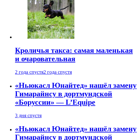
Кроличья такса: самая маленькая
и очаровательная
2 года спустя
2 года спустя
«Ньюкасл Юнайтед» нашёл замену
Гимарайнсу в дортмундской
«Боруссии» — L’Equipe
3 дня спустя
«Ньюкасл Юнайтед» нашёл замену
Гимарайнсу в дортмундской