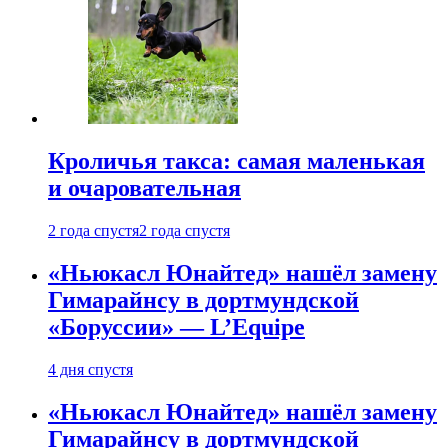
Кроличья такса: самая маленькая
и очаровательная
2 года спустя
2 года спустя
«Ньюкасл Юнайтед» нашёл замену
Гимарайнсу в дортмундской
«Боруссии» — L’Equipe
4 дня спустя
«Ньюкасл Юнайтед» нашёл замену
Гимарайнсу в дортмундской