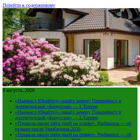
Перейти к содержимому
8 августа, 2026
«Ньюкасл Юнайтед» нашёл замену Гимарайнсу в
дортмундской «Боруссии» — L’Equipe
«Ньюкасл Юнайтед» нашёл замену Гимарайнсу в
дортмундской «Боруссии» — L’Equipe
«Провела около пяти дней на пляже». Рыбакина — об
отдыхе после Уимблдона-2026
«Провела около пяти дней на пляже». Рыбакина — об