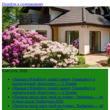
Перейти к содержимому
8 августа, 2026
«Ньюкасл Юнайтед» нашёл замену Гимарайнсу в
дортмундской «Боруссии» — L’Equipe
«Ньюкасл Юнайтед» нашёл замену Гимарайнсу в
дортмундской «Боруссии» — L’Equipe
«Провела около пяти дней на пляже». Рыбакина — об
отдыхе после Уимблдона-2026
«Провела около пяти дней на пляже». Рыбакина — об