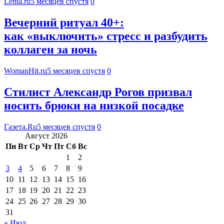
Lenta.ru
5 месяцев спустя
0
Вечерний ритуал 40+:
как «выключить» стресс и разбудить
коллаген за ночь
WomanHit.ru
5 месяцев спустя
0
Стилист Александр Рогов призвал
носить брюки на низкой посадке
Газета.Ru
5 месяцев спустя
0
Август 2026
Пн
Вт
Ср
Чт
Пт
Сб
Вс
1
2
3
4
5
6
7
8
9
10
11
12
13
14
15
16
17
18
19
20
21
22
23
24
25
26
27
28
29
30
31
« Июл