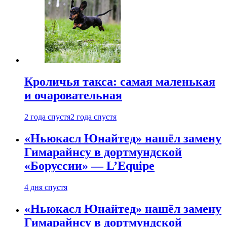
Кроличья такса: самая маленькая
и очаровательная
2 года спустя
2 года спустя
«Ньюкасл Юнайтед» нашёл замену
Гимарайнсу в дортмундской
«Боруссии» — L’Equipe
4 дня спустя
«Ньюкасл Юнайтед» нашёл замену
Гимарайнсу в дортмундской