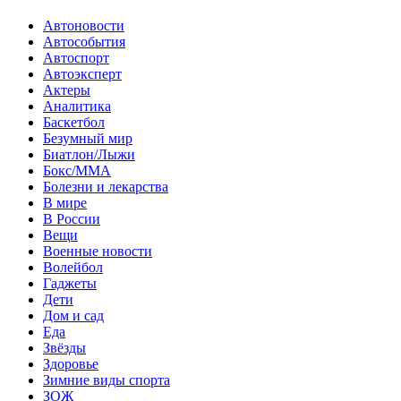
Автоновости
Автособытия
Автоспорт
Автоэксперт
Актеры
Аналитика
Баскетбол
Безумный мир
Биатлон/Лыжи
Бокс/MMA
Болезни и лекарства
В мире
В России
Вещи
Военные новости
Волейбол
Гаджеты
Дети
Дом и сад
Еда
Звёзды
Здоровье
Зимние виды спорта
ЗОЖ