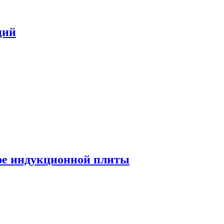
ций
ре индукционной плиты