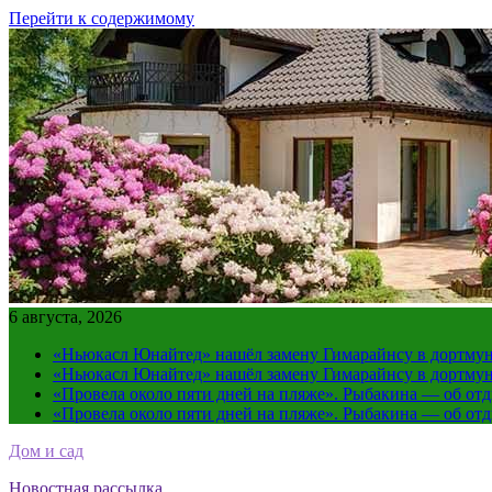
Перейти к содержимому
6 августа, 2026
«Ньюкасл Юнайтед» нашёл замену Гимарайнсу в дортмун
«Ньюкасл Юнайтед» нашёл замену Гимарайнсу в дортмун
«Провела около пяти дней на пляже». Рыбакина — об от
«Провела около пяти дней на пляже». Рыбакина — об от
Дом и сад
Новостная рассылка