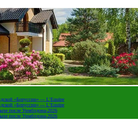
дской «Боруссии» — L’Equipe
дской «Боруссии» — L’Equipe
дыхе после Уимблдона-2026
дыхе после Уимблдона-2026