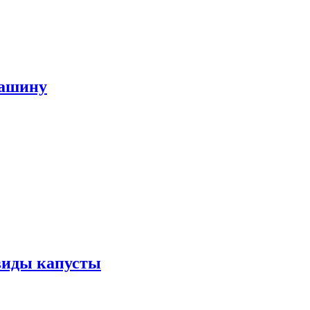
машину
виды капусты