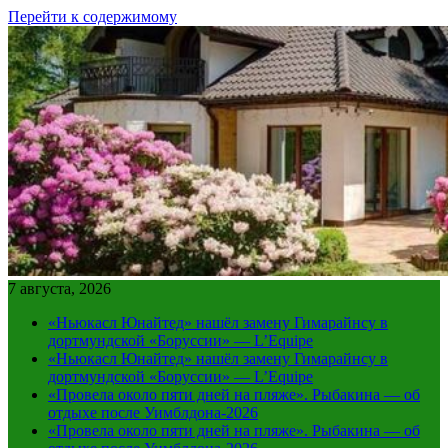
Перейти к содержимому
7 августа, 2026
«Ньюкасл Юнайтед» нашёл замену Гимарайнсу в
дортмундской «Боруссии» — L’Equipe
«Ньюкасл Юнайтед» нашёл замену Гимарайнсу в
дортмундской «Боруссии» — L’Equipe
«Провела около пяти дней на пляже». Рыбакина — об
отдыхе после Уимблдона-2026
«Провела около пяти дней на пляже». Рыбакина — об