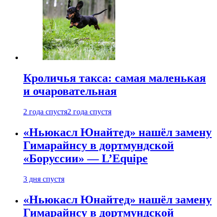
Кроличья такса: самая маленькая
и очаровательная
2 года спустя
2 года спустя
«Ньюкасл Юнайтед» нашёл замену
Гимарайнсу в дортмундской
«Боруссии» — L’Equipe
3 дня спустя
«Ньюкасл Юнайтед» нашёл замену
Гимарайнсу в дортмундской