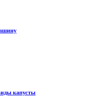
машину
виды капусты