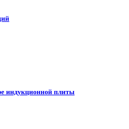
ций
ре индукционной плиты