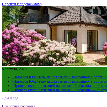
Перейти к содержимому
6 августа, 2026
«Ньюкасл Юнайтед» нашёл замену Гимарайнсу в дортмун
«Ньюкасл Юнайтед» нашёл замену Гимарайнсу в дортмун
«Провела около пяти дней на пляже». Рыбакина — об от
«Провела около пяти дней на пляже». Рыбакина — об от
Дом и сад
Новостная рассылка