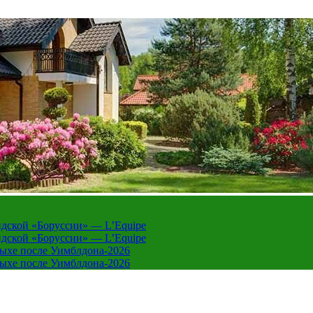
дской «Боруссии» — L’Equipe
дской «Боруссии» — L’Equipe
дыхе после Уимблдона-2026
дыхе после Уимблдона-2026