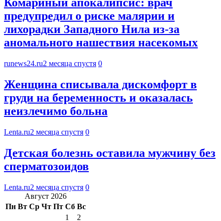
Комариный апокалипсис: врач
предупредил о риске малярии и
лихорадки Западного Нила из-за
аномального нашествия насекомых
runews24.ru
2 месяца спустя
0
Женщина списывала дискомфорт в
груди на беременность и оказалась
неизлечимо больна
Lenta.ru
2 месяца спустя
0
Детская болезнь оставила мужчину без
сперматозоидов
Lenta.ru
2 месяца спустя
0
Август 2026
Пн
Вт
Ср
Чт
Пт
Сб
Вс
1
2