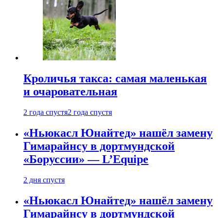
Кроличья такса: самая маленькая
и очаровательная
2 года спустя
2 года спустя
«Ньюкасл Юнайтед» нашёл замену
Гимарайнсу в дортмундской
«Боруссии» — L’Equipe
2 дня спустя
«Ньюкасл Юнайтед» нашёл замену
Гимарайнсу в дортмундской