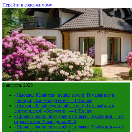
Перейти к содержимому
6 августа, 2026
«Ньюкасл Юнайтед» нашёл замену Гимарайнсу в
дортмундской «Боруссии» — L’Equipe
«Ньюкасл Юнайтед» нашёл замену Гимарайнсу в
дортмундской «Боруссии» — L’Equipe
«Провела около пяти дней на пляже». Рыбакина — об
отдыхе после Уимблдона-2026
«Провела около пяти дней на пляже». Рыбакина — об