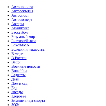
Автоновости
Автособытия
Автоспорт
Автоэксперт
Актеры
Аналитика
Баскетбол
Безумный мир
Биатлон/Лыжи
Бокс/MMA
Болезни и лекарства
В мире
В России
Вещи
Военные новости
Волейбол
Гаджеты
Дети
Дом и сад
Еда
Звёзды
Здоровье
Зимние виды спорта
ЗОЖ