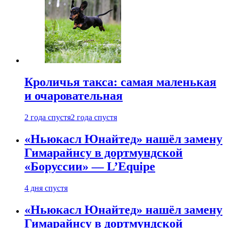
Кроличья такса: самая маленькая
и очаровательная
2 года спустя
2 года спустя
«Ньюкасл Юнайтед» нашёл замену
Гимарайнсу в дортмундской
«Боруссии» — L’Equipe
4 дня спустя
«Ньюкасл Юнайтед» нашёл замену
Гимарайнсу в дортмундской