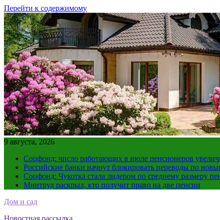
Перейти к содержимому
9 августа, 2026
Соцфонд: число работающих в июле пенсионеров увеличил
Российские банки начнут блокировать переводы по нов
Соцфонд: Чукотка стала лидером по среднему размеру пе
Минтруд раскрыл, кто получит право на две пенсии
Дом и сад
Новостная рассылка