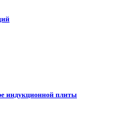
ций
ре индукционной плиты