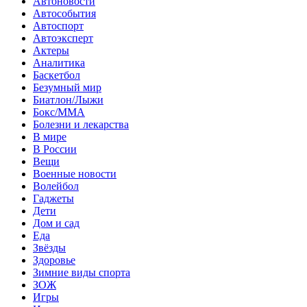
Автоновости
Автособытия
Автоспорт
Автоэксперт
Актеры
Аналитика
Баскетбол
Безумный мир
Биатлон/Лыжи
Бокс/MMA
Болезни и лекарства
В мире
В России
Вещи
Военные новости
Волейбол
Гаджеты
Дети
Дом и сад
Еда
Звёзды
Здоровье
Зимние виды спорта
ЗОЖ
Игры