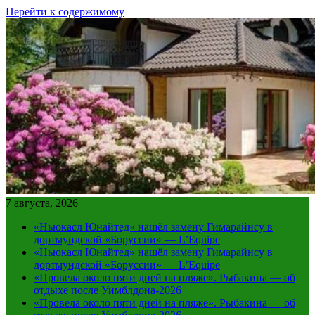
Перейти к содержимому
7 августа, 2026
«Ньюкасл Юнайтед» нашёл замену Гимарайнсу в
дортмундской «Боруссии» — L’Equipe
«Ньюкасл Юнайтед» нашёл замену Гимарайнсу в
дортмундской «Боруссии» — L’Equipe
«Провела около пяти дней на пляже». Рыбакина — об
отдыхе после Уимблдона-2026
«Провела около пяти дней на пляже». Рыбакина — об