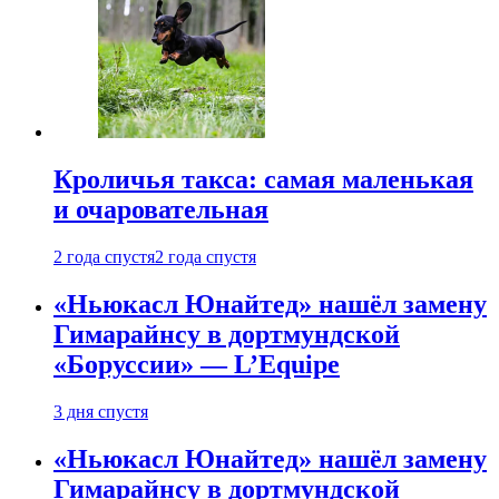
Кроличья такса: самая маленькая
и очаровательная
2 года спустя
2 года спустя
«Ньюкасл Юнайтед» нашёл замену
Гимарайнсу в дортмундской
«Боруссии» — L’Equipe
3 дня спустя
«Ньюкасл Юнайтед» нашёл замену
Гимарайнсу в дортмундской