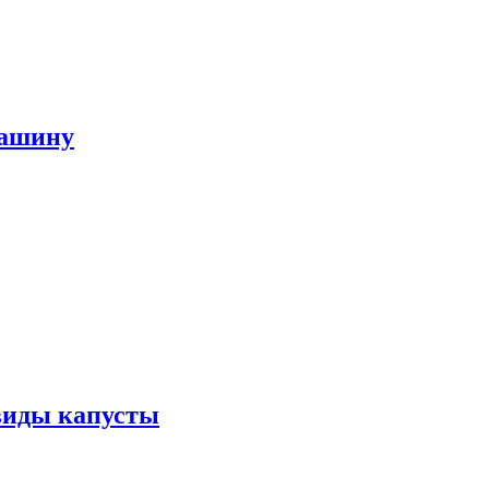
машину
виды капусты