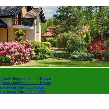
дской «Боруссии» — L’Equipe
дской «Боруссии» — L’Equipe
дыхе после Уимблдона-2026
дыхе после Уимблдона-2026