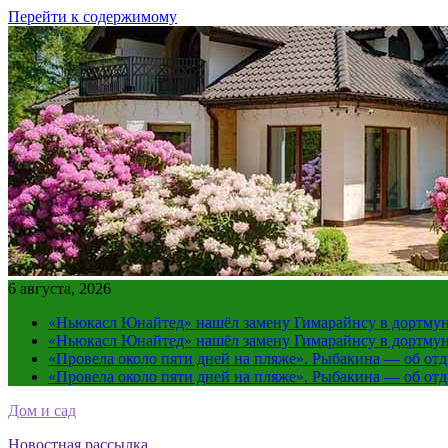
Перейти к содержимому
6 августа, 2026
«Ньюкасл Юнайтед» нашёл замену Гимарайнсу в дортмун
«Ньюкасл Юнайтед» нашёл замену Гимарайнсу в дортмун
«Провела около пяти дней на пляже». Рыбакина — об от
«Провела около пяти дней на пляже». Рыбакина — об от
Дом и сад
Новостная рассылка