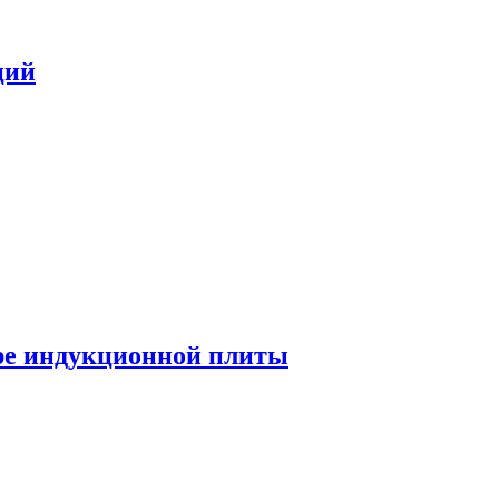
ций
ре индукционной плиты