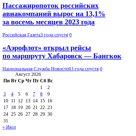
Пассажиропоток российских
авиакомпаний вырос на 13,1%
за восемь месяцев 2023 года
Российская Газета
3 года спустя
0
«Аэрофлот» открыл рейсы
по маршруту Хабаровск — Бангкок
Национальная Служба Новостей
3 года спустя
0
Август 2026
Пн
Вт
Ср
Чт
Пт
Сб
Вс
1
2
3
4
5
6
7
8
9
10
11
12
13
14
15
16
17
18
19
20
21
22
23
24
25
26
27
28
29
30
31
« Июл