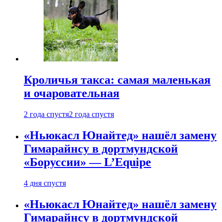
Кроличья такса: самая маленькая
и очаровательная
2 года спустя
2 года спустя
«Ньюкасл Юнайтед» нашёл замену
Гимарайнсу в дортмундской
«Боруссии» — L’Equipe
4 дня спустя
«Ньюкасл Юнайтед» нашёл замену
Гимарайнсу в дортмундской