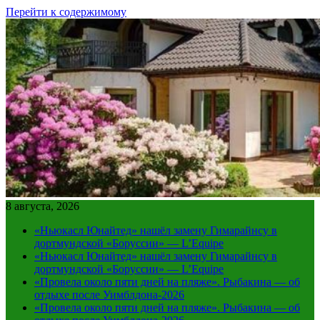
Перейти к содержимому
8 августа, 2026
«Ньюкасл Юнайтед» нашёл замену Гимарайнсу в
дортмундской «Боруссии» — L’Equipe
«Ньюкасл Юнайтед» нашёл замену Гимарайнсу в
дортмундской «Боруссии» — L’Equipe
«Провела около пяти дней на пляже». Рыбакина — об
отдыхе после Уимблдона-2026
«Провела около пяти дней на пляже». Рыбакина — об