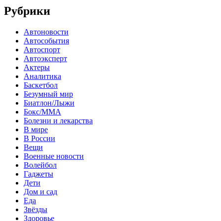
Рубрики
Автоновости
Автособытия
Автоспорт
Автоэксперт
Актеры
Аналитика
Баскетбол
Безумный мир
Биатлон/Лыжи
Бокс/MMA
Болезни и лекарства
В мире
В России
Вещи
Военные новости
Волейбол
Гаджеты
Дети
Дом и сад
Еда
Звёзды
Здоровье